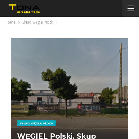
Home
Skład węgla Płock
SKŁAD WĘGLA PŁOCK
WĘGIEL Polski, Skup