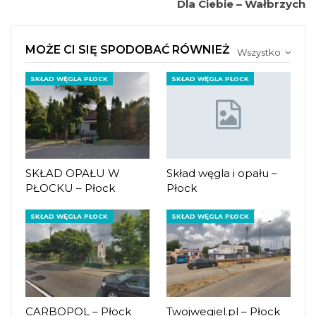
Dla Ciebie – Wałbrzych
MOŻE CI SIĘ SPODOBAĆ RÓWNIEŻ
Wszystko
SKŁAD WĘGLA PŁOCK
SKŁAD WĘGLA PŁOCK
SKŁAD OPAŁU W
Skład węgla i opału –
PŁOCKU – Płock
Płock
SKŁAD WĘGLA PŁOCK
SKŁAD WĘGLA PŁOCK
CARBOPOL – Płock
Twojwegiel.pl – Płock