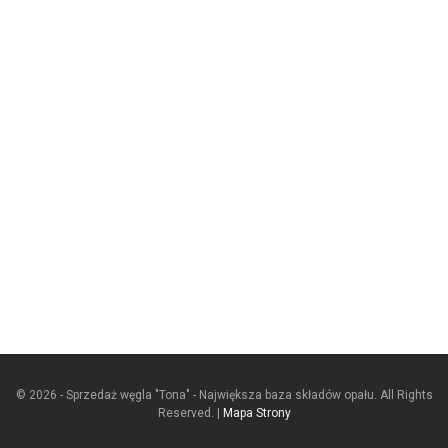
© 2026 - Sprzedaż węgla "Tona" - Największa baza składów opału. All Rights
Reserved. |
Mapa Strony