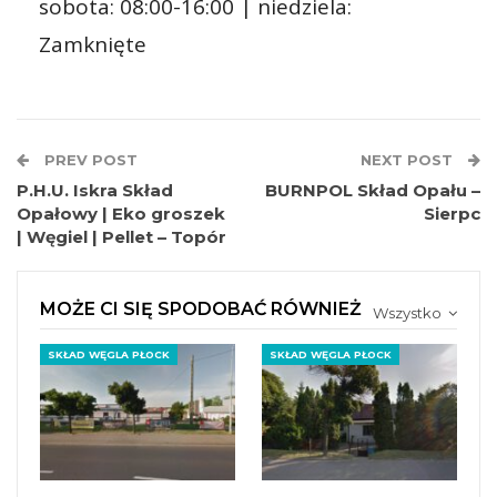
sobota: 08:00-16:00 | niedziela:
Zamknięte
PREV POST
NEXT POST
P.H.U. Iskra Skład
BURNPOL Skład Opału –
Opałowy | Eko groszek
Sierpc
| Węgiel | Pellet – Topór
MOŻE CI SIĘ SPODOBAĆ RÓWNIEŻ
Wszystko
SKŁAD WĘGLA PŁOCK
SKŁAD WĘGLA PŁOCK