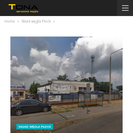
Home
Skład węgla Płock
SKŁAD WĘGLA PŁOCK