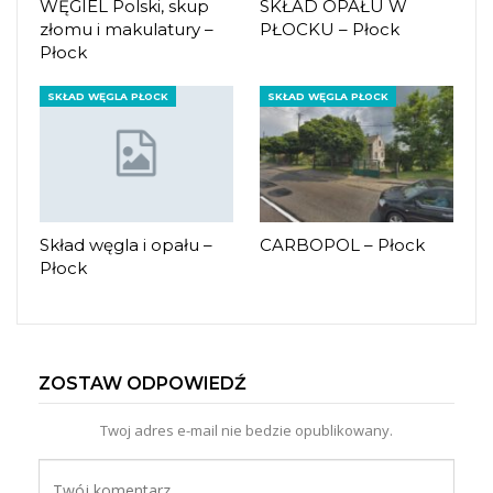
WĘGIEL Polski, skup
SKŁAD OPAŁU W
złomu i makulatury –
PŁOCKU – Płock
Płock
SKŁAD WĘGLA PŁOCK
SKŁAD WĘGLA PŁOCK
Skład węgla i opału –
CARBOPOL – Płock
Płock
ZOSTAW ODPOWIEDŹ
Twoj adres e-mail nie bedzie opublikowany.