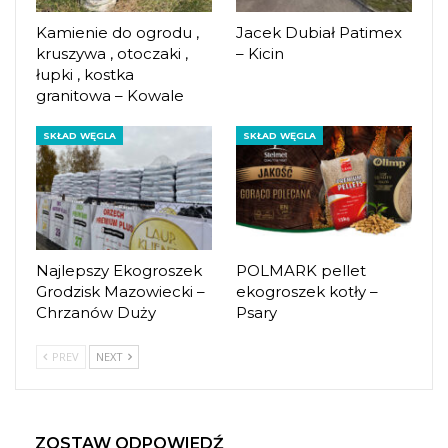
Kamienie do ogrodu ,
Jacek Dubiał Patimex
kruszywa , otoczaki ,
– Kicin
łupki , kostka
granitowa – Kowale
SKŁAD WĘGLA
SKŁAD WĘGLA
Najlepszy Ekogroszek
POLMARK pellet
Grodzisk Mazowiecki –
ekogroszek kotły –
Chrzanów Duży
Psary
PREV
NEXT
ZOSTAW ODPOWIEDŹ