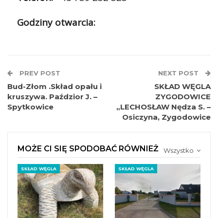
Godziny otwarcia:
PREV POST
NEXT POST
Bud-Złom .Skład opału i
SKŁAD WĘGLA
kruszywa. Paździor J. –
ZYGODOWICE
Spytkowice
„LECHOSŁAW Nędza S. –
Osiczyna, Zygodowice
MOŻE CI SIĘ SPODOBAĆ RÓWNIEŻ
Wszystko
SKŁAD WĘGLA
SKŁAD WĘGLA