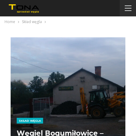
Home
Skład węgla
SKŁAD WĘGLA
Węgiel Bogumiłowice –