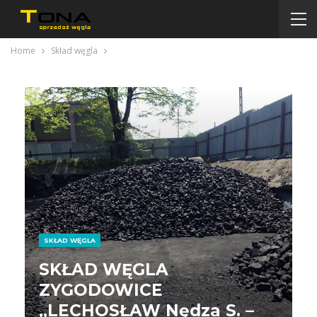
Home
Skład węgla
SKŁAD WĘGLA
SKŁAD WĘGLA
ZYGODOWICE
„LECHOSŁAW Nędza S. –