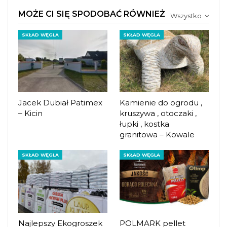
MOŻE CI SIĘ SPODOBAĆ RÓWNIEŻ
Wszystko
SKŁAD WĘGLA
SKŁAD WĘGLA
Jacek Dubiał Patimex
Kamienie do ogrodu ,
– Kicin
kruszywa , otoczaki ,
łupki , kostka
granitowa – Kowale
SKŁAD WĘGLA
SKŁAD WĘGLA
Najlepszy Ekogroszek
POLMARK pellet