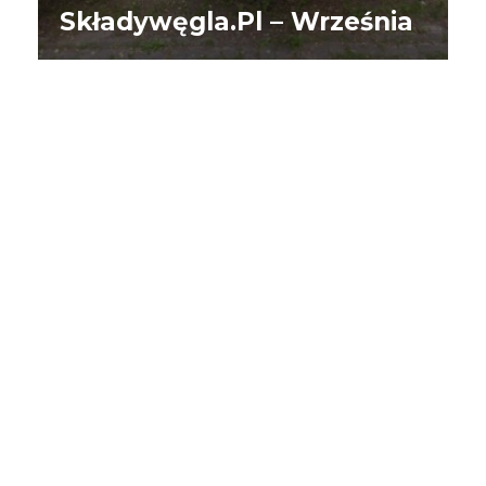
Składywęgla.pl – Września