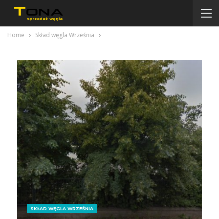
Home
Skład węgla Września
SKŁAD WĘGLA WRZEŚNIA