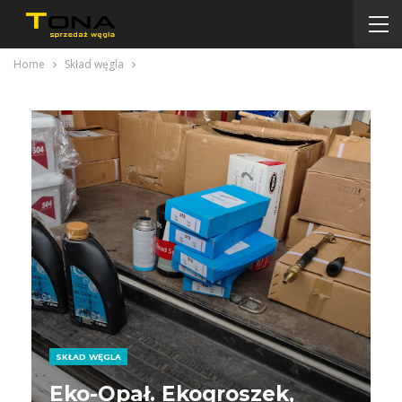
Home
Skład węgla
SKŁAD WĘGLA
Eko-Opał. Ekogroszek,