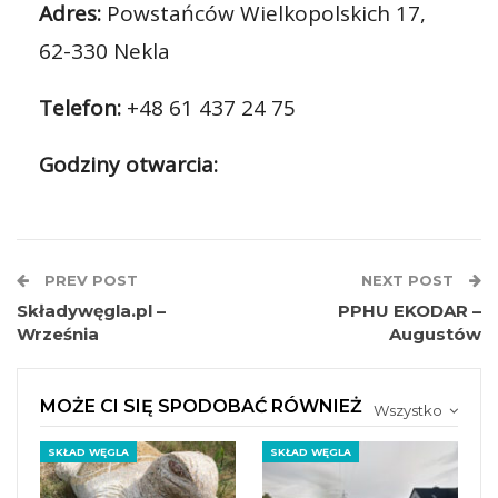
Adres:
Powstańców Wielkopolskich 17,
62-330 Nekla
Telefon:
+48 61 437 24 75
Godziny otwarcia:
PREV POST
NEXT POST
Składywęgla.pl –
PPHU EKODAR –
Września
Augustów
MOŻE CI SIĘ SPODOBAĆ RÓWNIEŻ
Wszystko
SKŁAD WĘGLA
SKŁAD WĘGLA