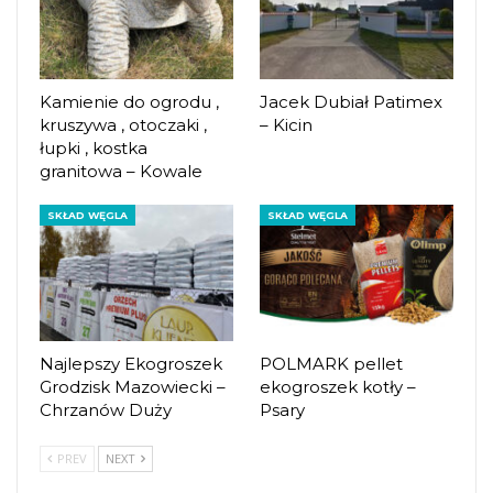
Kamienie do ogrodu ,
Jacek Dubiał Patimex
kruszywa , otoczaki ,
– Kicin
łupki , kostka
granitowa – Kowale
SKŁAD WĘGLA
SKŁAD WĘGLA
Najlepszy Ekogroszek
POLMARK pellet
Grodzisk Mazowiecki –
ekogroszek kotły –
Chrzanów Duży
Psary
PREV
NEXT