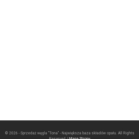
© 2026 - Sprzedaż węgla "Tona" - Największa baza składów opału. All Rights
Reserved. |
Mapa Strony