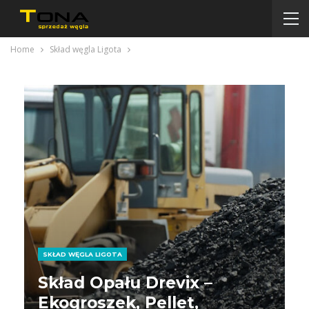
Home
Skład węgla Ligota
SKŁAD WĘGLA LIGOTA
Skład Opału Drevix –
Ekogroszek, Pellet,