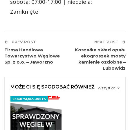
sobota: 07:00-17:00 | niedziela:
Zamknięte
PREV POST
NEXT POST
Firma Handlowa
Koszałka skład opału
Towarzystwo Węglowe
ekogroszek mosty
Sp. z o.o. – Jaworzno
kamienie ozdobne –
Lubowidz
MOŻE CI SIĘ SPODOBAĆ RÓWNIEŻ
Wszystko
SKŁAD WĘGLA LIGOTA