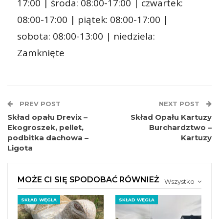
17:00 | środa: 08:00-17:00 | czwartek:
08:00-17:00 | piątek: 08:00-17:00 |
sobota: 08:00-13:00 | niedziela:
Zamknięte
PREV POST
NEXT POST
Skład opału Drevix –
Skład Opału Kartuzy
Ekogroszek, pellet,
Burchardztwo –
podbitka dachowa –
Kartuzy
Ligota
MOŻE CI SIĘ SPODOBAĆ RÓWNIEŻ
Wszystko
SKŁAD WĘGLA
SKŁAD WĘGLA