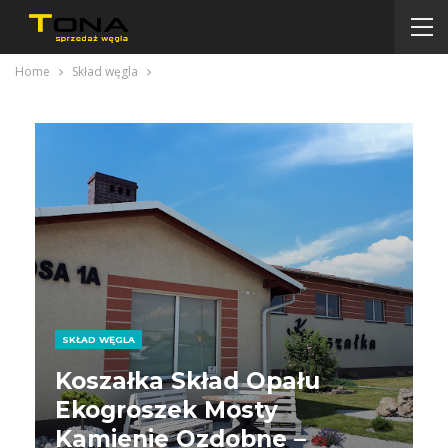
Home
Skład węgla
SKŁAD WĘGLA
Koszałka Skład Opału
Ekogroszek Mosty
Kamienie Ozdobne –