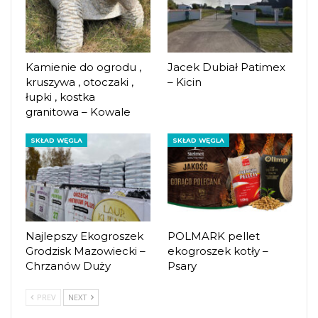
Kamienie do ogrodu ,
Jacek Dubiał Patimex
kruszywa , otoczaki ,
– Kicin
łupki , kostka
granitowa – Kowale
SKŁAD WĘGLA
SKŁAD WĘGLA
Najlepszy Ekogroszek
POLMARK pellet
Grodzisk Mazowiecki –
ekogroszek kotły –
Chrzanów Duży
Psary
PREV
NEXT