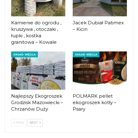
Kamienie do ogrodu ,
Jacek Dubiał Patimex
kruszywa , otoczaki ,
– Kicin
łupki , kostka
granitowa – Kowale
SKŁAD WĘGLA
SKŁAD WĘGLA
Najlepszy Ekogroszek
POLMARK pellet
Grodzisk Mazowiecki –
ekogroszek kotły –
Chrzanów Duży
Psary
PREV
NEXT