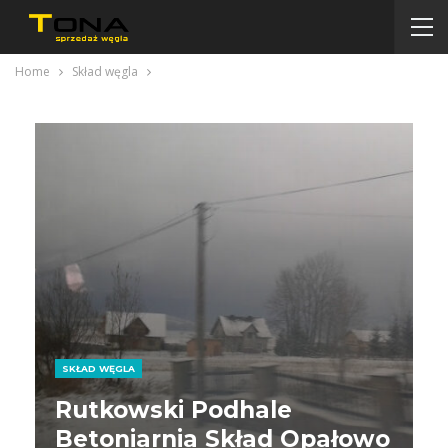
Home
Skład węgla
SKŁAD WĘGLA
Rutkowski Podhale
Betoniarnia Skład Opałowo