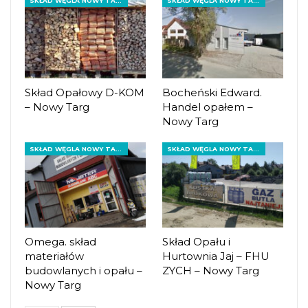
SKŁAD WĘGLA NOWY TARG
SKŁAD WĘGLA NOWY TARG
Skład Opałowy D-KOM
Bocheński Edward.
– Nowy Targ
Handel opałem –
Nowy Targ
SKŁAD WĘGLA NOWY TARG
SKŁAD WĘGLA NOWY TARG
Omega. skład
Skład Opału i
materiałów
Hurtownia Jaj – FHU
budowlanych i opału –
ZYCH – Nowy Targ
Nowy Targ