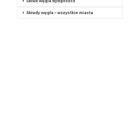
Skład węgla Bydgoszcz
Składy węgla – wszystkie miasta