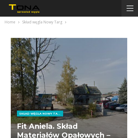
Home
Skład węgla Nowy Targ
SKŁAD WĘGLA NOWY TARG
Fit Aniela. Skład
Materiałów Opałowych –