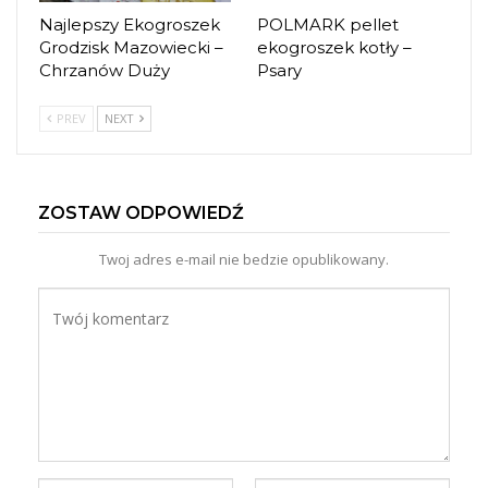
Najlepszy Ekogroszek
POLMARK pellet
Grodzisk Mazowiecki –
ekogroszek kotły –
Chrzanów Duży
Psary
PREV
NEXT
ZOSTAW ODPOWIEDŹ
Twoj adres e-mail nie bedzie opublikowany.