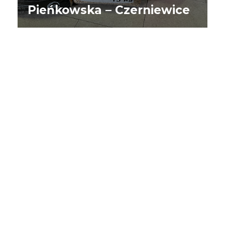
Pieńkowska – Czerniewice