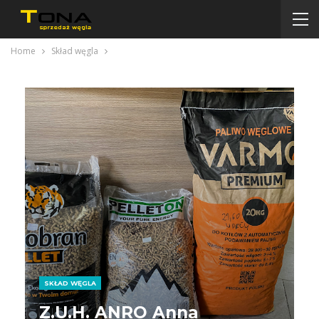
Home
Skład węgla
SKŁAD WĘGLA
Z.U.H. ANRO Anna