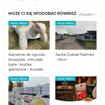
MOŻE CI SIĘ SPODOBAĆ RÓWNIEŻ
Wszystko
SKŁAD WĘGLA
SKŁAD WĘGLA
Kamienie do ogrodu ,
Jacek Dubiał Patimex
kruszywa , otoczaki ,
– Kicin
łupki , kostka
granitowa – Kowale
SKŁAD WĘGLA
SKŁAD WĘGLA