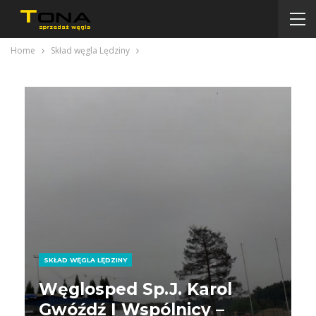
Home
Skład węgla Lędziny
SKŁAD WĘGLA LĘDZINY
Węglosped Sp.j. Karol
Gwóźdź I Wspólnicy –