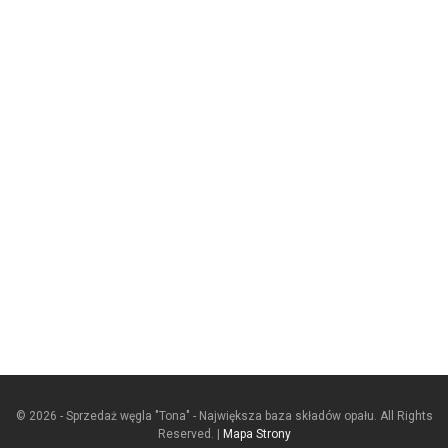
© 2026 - Sprzedaż węgla "Tona" - Największa baza składów opału. All Rights
Reserved. |
Mapa Strony