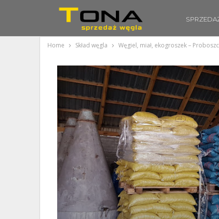
SPRZEDA
Home
Skład węgla
Węgiel, miał, ekogroszek – Probosz