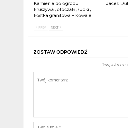
Kamienie do ogrodu ,
Jacek Dub
kruszywa , otoczaki , łupki ,
kostka granitowa – Kowale
PREV
NEXT
ZOSTAW ODPOWIEDŹ
Twoj adres e-m