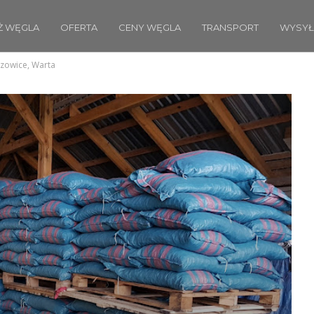
Ż WĘGLA
OFERTA
CENY WĘGLA
TRANSPORT
WYSYŁ
czowice, Warta