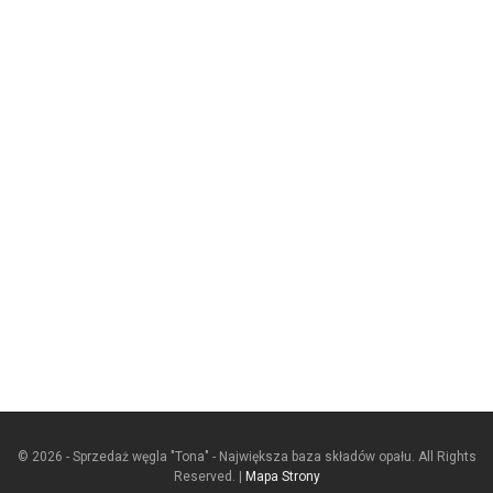
© 2026 - Sprzedaż węgla "Tona" - Największa baza składów opału. All Rights
Reserved. |
Mapa Strony