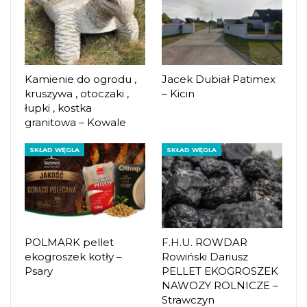
Kamienie do ogrodu ,
Jacek Dubiał Patimex
kruszywa , otoczaki ,
– Kicin
łupki , kostka
granitowa – Kowale
SKŁAD WĘGLA
SKŁAD WĘGLA
POLMARK pellet
F.H.U. ROWDAR
ekogroszek kotły –
Rowiński Dariusz
Psary
PELLET EKOGROSZEK
NAWOZY ROLNICZE –
Strawczyn