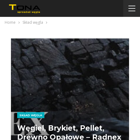
Home
Skład węgla
SKŁAD WĘGLA
Węgiel, Brykiet, Pellet,
Drewno Opałowe – Radnex