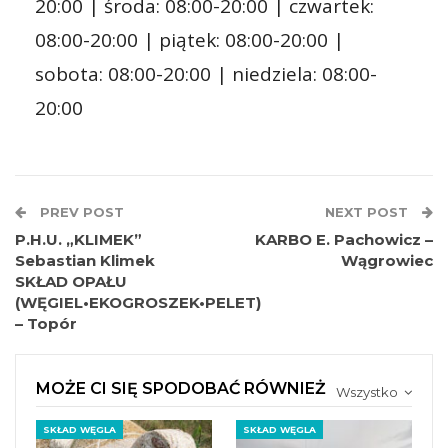
20:00 | środa: 08:00-20:00 | czwartek:
08:00-20:00 | piątek: 08:00-20:00 |
sobota: 08:00-20:00 | niedziela: 08:00-
20:00
PREV POST
NEXT POST
P.H.U. „KLIMEK”
KARBO E. Pachowicz –
Sebastian Klimek
Wągrowiec
SKŁAD OPAŁU
(WĘGIEL•EKOGROSZEK•PELET)
– Topór
MOŻE CI SIĘ SPODOBAĆ RÓWNIEŻ
Wszystko
SKŁAD WĘGLA
SKŁAD WĘGLA