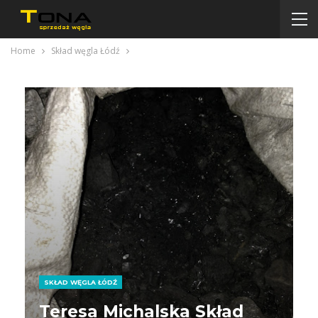
Home
Skład węgla Łódź
SKŁAD WĘGLA ŁÓDŹ
Teresa Michalska Skład