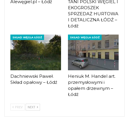
Alewęgiel.pl – Łódź
TANI POLSKI WĘGIEL I
EKOGROSZEK
SPRZEDAŻ HURTOWA
I DETALICZNA ŁÓDŹ –
Łódź
SKŁAD WĘGLA ŁÓDŹ
SKŁAD WĘGLA ŁÓDŹ
Dachniewski Paweł.
Heniuk M. Handel art.
Skład opałowy – Łódź
przemysłowymi i
opałem drzewnym –
Łódź
PREV
NEXT