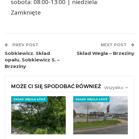
sobota: 08:00-13:00 | niedziela:
Zamknięte
PREV POST
NEXT POST
Sobkiewicz. Skład
Skład Wegla – Brzeziny
opału. Sobkiewicz S. –
Brzeziny
MOŻE CI SIĘ SPODOBAĆ RÓWNIEŻ
Wszystko
SKŁAD WĘGLA ŁÓDŹ
SKŁAD WĘGLA ŁÓDŹ