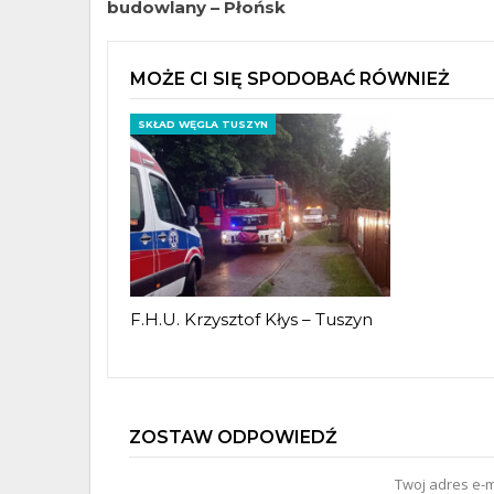
budowlany – Płońsk
MOŻE CI SIĘ SPODOBAĆ RÓWNIEŻ
SKŁAD WĘGLA TUSZYN
F.H.U. Krzysztof Kłys – Tuszyn
ZOSTAW ODPOWIEDŹ
Twoj adres e-m