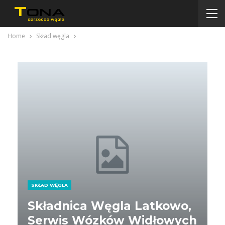
Home
Skład węgla
SKŁAD WĘGLA
Składnica Węgla Latkowo,
Serwis Wózków Widłowych