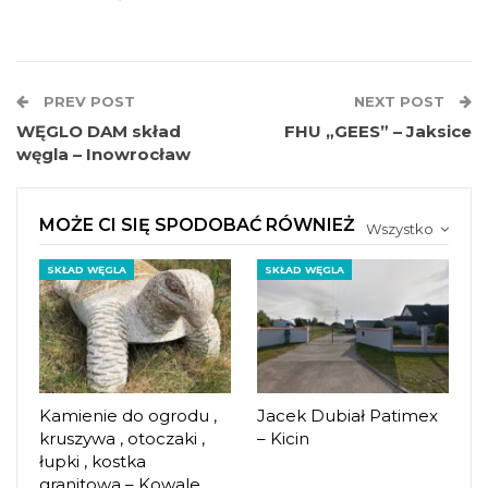
PREV POST
NEXT POST
WĘGLO DAM skład
FHU „GEES” – Jaksice
węgla – Inowrocław
MOŻE CI SIĘ SPODOBAĆ RÓWNIEŻ
Wszystko
SKŁAD WĘGLA
SKŁAD WĘGLA
Kamienie do ogrodu ,
Jacek Dubiał Patimex
kruszywa , otoczaki ,
– Kicin
łupki , kostka
granitowa – Kowale