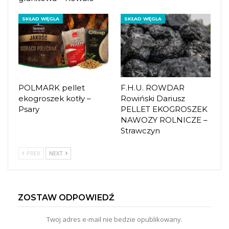
SKŁAD WĘGLA
SKŁAD WĘGLA
POLMARK pellet
F.H.U. ROWDAR
ekogroszek kotły –
Rowiński Dariusz
Psary
PELLET EKOGROSZEK
NAWOZY ROLNICZE –
Strawczyn
PREV
NEXT
ZOSTAW ODPOWIEDŹ
Twoj adres e-mail nie bedzie opublikowany.