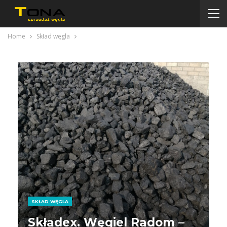
Home
Skład węgla
SKŁAD WĘGLA
Składex. Węgiel Radom –