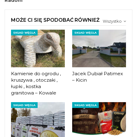
Radom
MOŻE CI SIĘ SPODOBAĆ RÓWNIEŻ
Wszystko
SKŁAD WĘGLA
SKŁAD WĘGLA
Kamienie do ogrodu ,
Jacek Dubiał Patimex
kruszywa , otoczaki ,
– Kicin
łupki , kostka
granitowa – Kowale
SKŁAD WĘGLA
SKŁAD WĘGLA