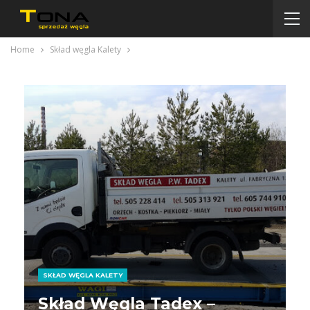
Home
Skład węgla Kalety
SKŁAD WĘGLA KALETY
Skład Węgla Tadex –