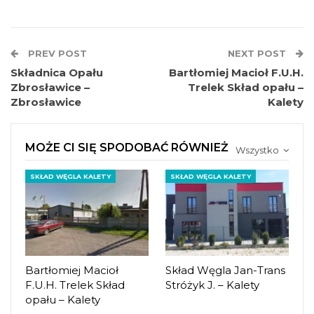
PREV POST
NEXT POST
Składnica Opału
Bartłomiej Macioł F.U.H.
Zbrosławice –
Trelek Skład opału –
Zbrosławice
Kalety
MOŻE CI SIĘ SPODOBAĆ RÓWNIEŻ
Wszystko
SKŁAD WĘGLA KALETY
SKŁAD WĘGLA KALETY
Bartłomiej Macioł
Skład Węgla Jan-Trans
F.U.H. Trelek Skład
Stróżyk J. – Kalety
opału – Kalety