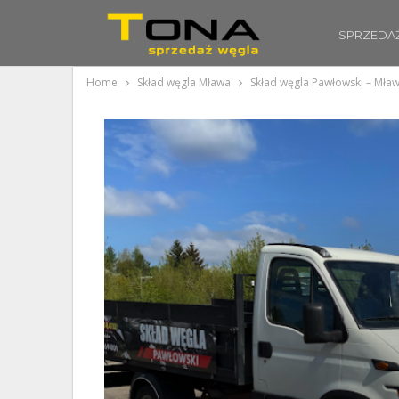
SPRZEDA
Home
Skład węgla Mława
Skład węgla Pawłowski – Mła