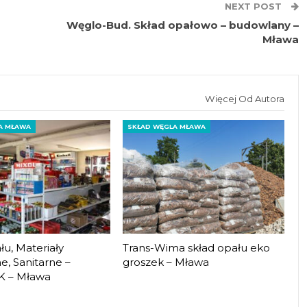
NEXT POST
Węglo-Bud. Skład opałowo – budowlany –
Mława
Więcej Od Autora
A MŁAWA
SKŁAD WĘGLA MŁAWA
łu, Materiały
Trans-Wima skład opału eko
, Sanitarne –
groszek – Mława
 – Mława