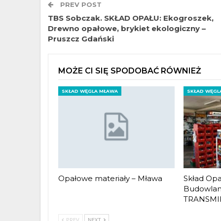
PREV POST
TBS Sobczak. SKŁAD OPAŁU: Ekogroszek,
Drewno opałowe, brykiet ekologiczny –
Pruszcz Gdański
MOŻE CI SIĘ SPODOBAĆ RÓWNIEŻ
SKŁAD WĘGLA MŁAWA
SKŁAD WĘGL
Opałowe materiały – Mława
Skład Opa
Budowlane
TRANSMIK
PREV
NEXT