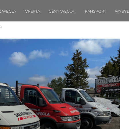
Ż WĘGLA
OFERTA
CENY WĘGLA
TRANSPORT
WYSYŁ
wa