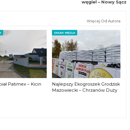
węgiel – Nowy Sącz
Więcej Od Autora
A
SKŁAD WĘGLA
iał Patimex – Kicin
Najlepszy Ekogroszek Grodzisk
Mazowiecki – Chrzanów Duży