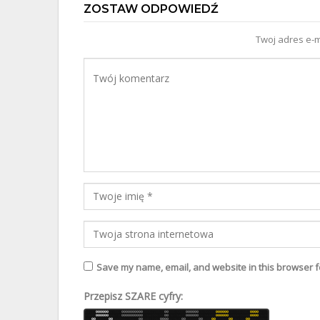
ZOSTAW ODPOWIEDŹ
Twoj adres e-m
Save my name, email, and website in this browser f
Przepisz SZARE cyfry:
6
7
7
7
7
0
0
0
0
0
0
8
7
7
8
6
7
0
0
0
0
0
0
0
0
0
0
6
8
6
8
7
7
8
8
7
8
0
0
8
8
8
7
6
8
8
7
0
0
0
0
0
0
7
6
7
6
6
6
8
7
0
0
0
0
0
0
7
8
7
7
8
8
7
6
8
7
0
0
0
0
6
7
7
7
6
8
7
6
8
8
0
0
0
0
0
0
6
6
6
7
7
6
0
0
0
0
0
0
0
0
0
0
7
7
6
6
7
8
8
7
6
6
0
0
7
6
7
7
6
6
7
8
0
0
0
0
0
0
7
8
7
6
6
8
6
6
0
0
0
0
0
0
6
7
8
6
8
7
6
6
8
8
0
0
0
0
7
6
7
8
8
6
8
7
0
0
7
8
8
7
7
6
0
0
8
6
6
8
6
6
7
7
6
8
7
8
0
0
6
8
8
7
7
7
6
7
0
0
0
0
6
7
7
6
7
6
0
0
6
6
6
8
8
6
0
0
6
7
8
8
0
0
7
8
7
8
7
8
0
0
6
6
7
7
6
8
0
0
6
6
8
7
6
8
6
7
6