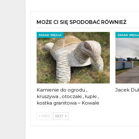
MOŻE CI SIĘ SPODOBAĆ RÓWNIEŻ
SKŁAD WĘGLA
SKŁAD WĘGL
Kamienie do ogrodu ,
Jacek Dub
kruszywa , otoczaki , łupki ,
kostka granitowa – Kowale
PREV
NEXT