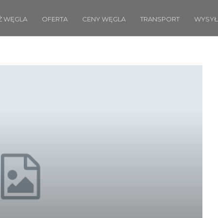
Ż WĘGLA
OFERTA
CENY WĘGLA
TRANSPORT
WYSYŁ