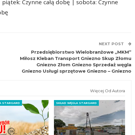
 piątek: Czynne całą dobę | sobota: Czynne
obę
NEXT POST
Przedsiębiorstwo Wielobranżowe „MKM”
Miłosz Kleban Transport Gniezno Skup Złomu
Gniezno Złom Gniezno Sprzedaż węgla
Gniezno Usługi sprzętowe Gniezno – Gniezno
Więcej Od Autora
A STARGARD
SKŁAD WĘGLA STARGARD