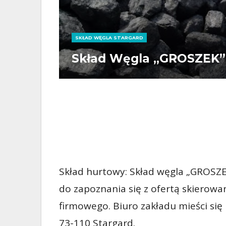
SKŁAD WĘGLA STARGARD
Skład Węgla „GROSZEK” 
Skład hurtowy: Skład węgla „GROSZ
do zapoznania się z ofertą skierow
firmowego. Biuro zakładu mieści si
73-110 Stargard.