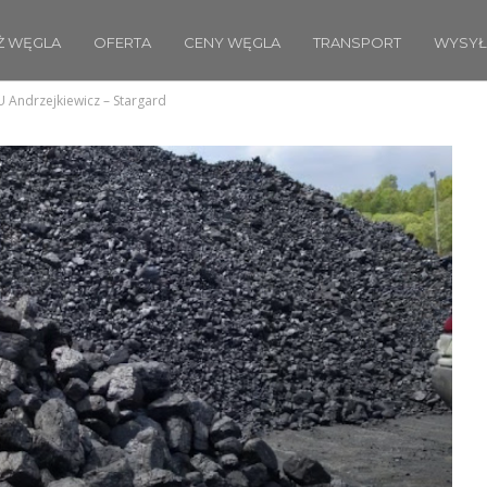
Ż WĘGLA
OFERTA
CENY WĘGLA
TRANSPORT
WYSYŁ
 Andrzejkiewicz – Stargard