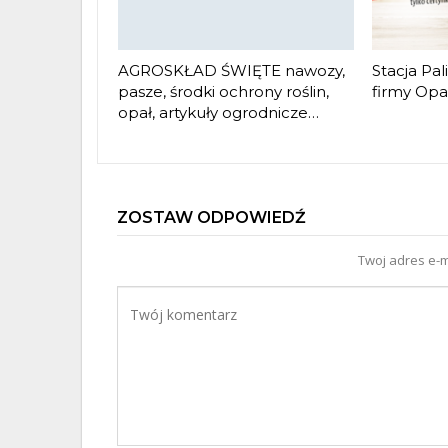
AGROSKŁAD ŚWIĘTE nawozy,
Stacja Pal
pasze, środki ochrony roślin,
firmy Opa
opał, artykuły ogrodnicze…
ZOSTAW ODPOWIEDŹ
Twoj adres e-m