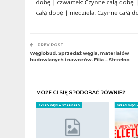
dobę | czwartek: Czynne całą dobę |
całą dobę | niedziela: Czynne całą d
PREV POST
Węglobud. Sprzedaż węgla, materiałów
budowlanych i nawozów. Filia – Strzelno
MOŻE CI SIĘ SPODOBAĆ RÓWNIEŻ
SKŁAD WĘGLA STARGARD
SKŁAD WĘGL