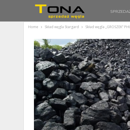
SPRZEDA
Home
Skład węgla Stargard
Skład węgla „GROSZEK” PHU