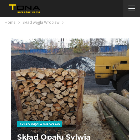
Home
Skład węgla Wrocław
SKŁAD WĘGLA WROCŁAW
Skład Opału Sylwia