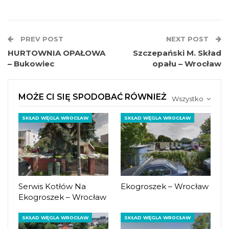
PREV POST
NEXT POST
HURTOWNIA OPAŁOWA
Szczepański M. Skład
– Bukowiec
opału – Wrocław
MOŻE CI SIĘ SPODOBAĆ RÓWNIEŻ
Wszystko
SKŁAD WĘGLA WROCŁAW
SKŁAD WĘGLA WROCŁAW
Serwis Kotłów Na
Ekogroszek – Wrocław
Ekogroszek – Wrocław
SKŁAD WĘGLA WROCŁAW
SKŁAD WĘGLA WROCŁAW