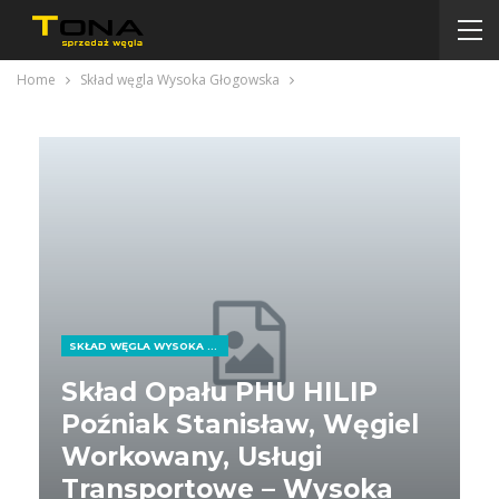
Home
Skład węgla Wysoka Głogowska
SKŁAD WĘGLA WYSOKA GŁOGOWSKA
Skład Opału PHU HILIP
Poźniak Stanisław, Węgiel
Workowany, Usługi
Transportowe – Wysoka