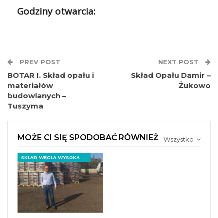
Godziny otwarcia:
PREV POST
NEXT POST
BOTAR I. Skład opału i
Skład Opału Damir –
materiałów
Żukowo
budowlanych –
Tuszyma
MOŻE CI SIĘ SPODOBAĆ RÓWNIEŻ
Wszystko
SKŁAD WĘGLA WYSOKA GŁOGOWSKA