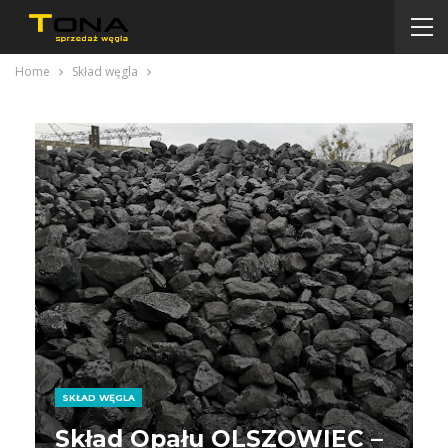
Home
Skład węgla
SKŁAD WĘGLA
Skład Opału OLSZOWIEC –