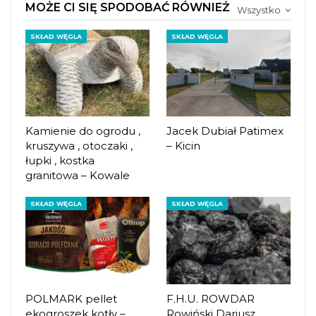
MOŻE CI SIĘ SPODOBAĆ RÓWNIEŻ
Wszystko
SKŁAD WĘGLA
SKŁAD WĘGLA
Kamienie do ogrodu ,
Jacek Dubiał Patimex
kruszywa , otoczaki ,
– Kicin
łupki , kostka
granitowa – Kowale
SKŁAD WĘGLA
SKŁAD WĘGLA
POLMARK pellet
F.H.U. ROWDAR
ekogroszek kotły –
Rowiński Dariusz