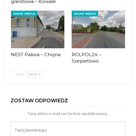
granitowa – Kowale
SKŁAD WĘGLA
SKŁAD WĘGLA
NEST Paliwa – Chojna
ROLPOL24 –
Szepietowo
PREV
NEXT
ZOSTAW ODPOWIEDŹ
Twoj adres e-mail nie bedzie opublikowany.