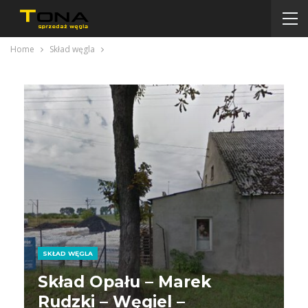
Home
Skład węgla
SKŁAD WĘGLA
Skład Opału – Marek
Rudzki – Węgiel –