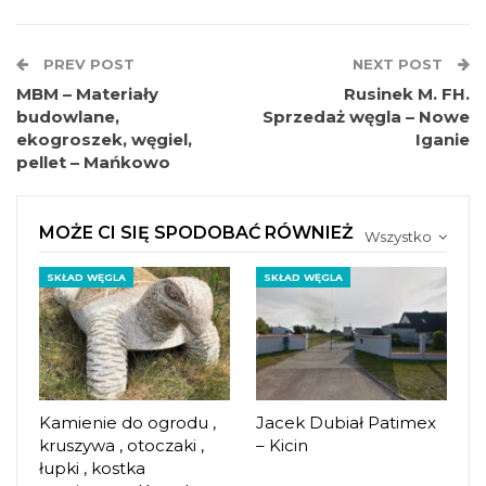
PREV POST
NEXT POST
MBM – Materiały
Rusinek M. FH.
budowlane,
Sprzedaż węgla – Nowe
ekogroszek, węgiel,
Iganie
pellet – Mańkowo
MOŻE CI SIĘ SPODOBAĆ RÓWNIEŻ
Wszystko
SKŁAD WĘGLA
SKŁAD WĘGLA
Kamienie do ogrodu ,
Jacek Dubiał Patimex
kruszywa , otoczaki ,
– Kicin
łupki , kostka