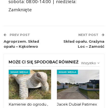
sobota: 08:00-14:00 | niedziela:
Zamknięte
PREV POST
NEXT POST
Agroprzem. Skład
Skład opału. Grażyna
opału – Kąkolewo
Loc – Zamość
MOŻE CI SIĘ SPODOBAĆ RÓWNIEŻ
Wszystko
SKŁAD WĘGLA
SKŁAD WĘGLA
Kamienie do ogrodu ,
Jacek Dubiał Patimex