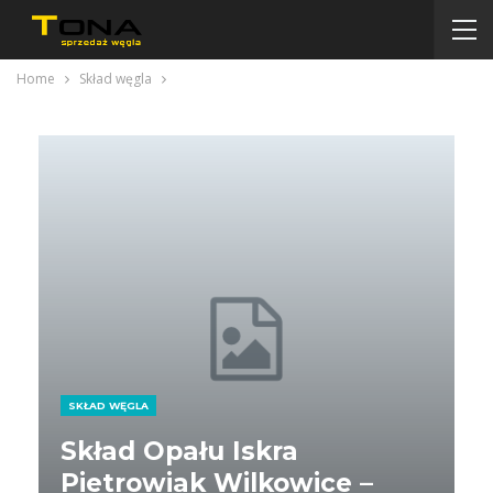
Home
Skład węgla
SKŁAD WĘGLA
Skład Opału Iskra
Pietrowiak Wilkowice –