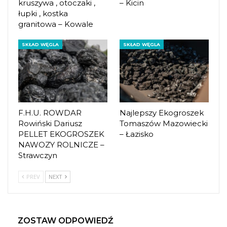
kruszywa , otoczaki ,
– Kicin
łupki , kostka
granitowa – Kowale
SKŁAD WĘGLA
SKŁAD WĘGLA
F.H.U. ROWDAR
Najlepszy Ekogroszek
Rowiński Dariusz
Tomaszów Mazowiecki
PELLET EKOGROSZEK
– Łazisko
NAWOZY ROLNICZE –
Strawczyn
PREV
NEXT
ZOSTAW ODPOWIEDŹ