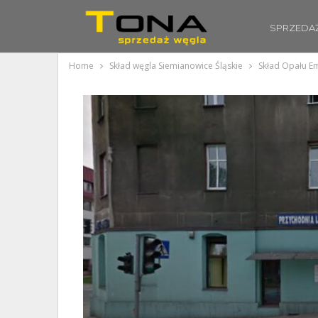
SPRZEDA
Home
Skład węgla Siemianowice Śląskie
Skład Opału Em