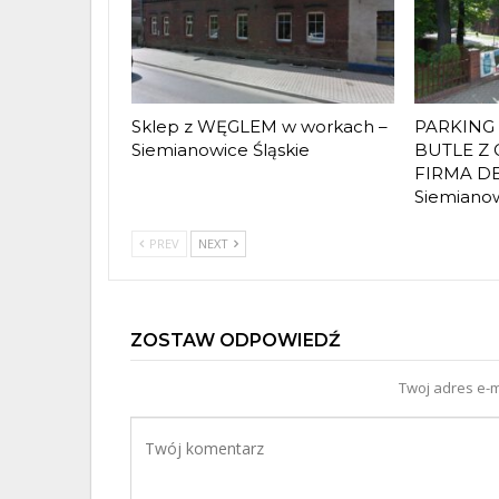
Sklep z WĘGLEM w workach –
PARKING
Siemianowice Śląskie
BUTLE Z 
FIRMA DE
Siemiano
PREV
NEXT
ZOSTAW ODPOWIEDŹ
Twoj adres e-m