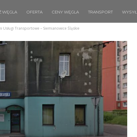
Ż WĘGLA
OFERTA
CENY WĘGLA
TRANSPORT
WYSYŁ
i Usługi Transportowe – Siemianowice Śląskie