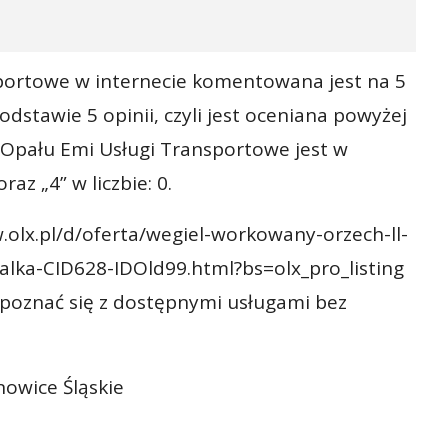
portowe w internecie komentowana jest na 5
odstawie 5 opinii, czyli jest oceniana powyżej
d Opału Emi Usługi Transportowe jest w
raz „4” w liczbie: 0.
.olx.pl/d/oferta/wegiel-workowany-orzech-ll-
alka-CID628-IDOld99.html?bs=olx_pro_listing
poznać się z dostępnymi usługami bez
nowice Śląskie