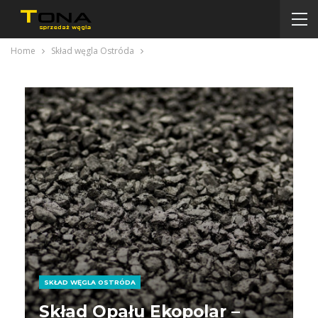
Home
Skład węgla Ostróda
SKŁAD WĘGLA OSTRÓDA
Skład Opału Ekopolar –