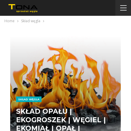
Home
Skład węgla
SKŁAD WĘGLA
SKŁAD OPAŁU |
EKOGROSZEK | WĘGIEL |
EKOMIAŁ | OPAŁ |