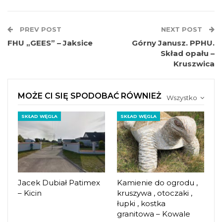
PREV POST
NEXT POST
FHU „GEES” – Jaksice
Górny Janusz. PPHU.
Skład opału –
Kruszwica
MOŻE CI SIĘ SPODOBAĆ RÓWNIEŻ
Wszystko
SKŁAD WĘGLA
SKŁAD WĘGLA
Jacek Dubiał Patimex
Kamienie do ogrodu ,
– Kicin
kruszywa , otoczaki ,
łupki , kostka
granitowa – Kowale