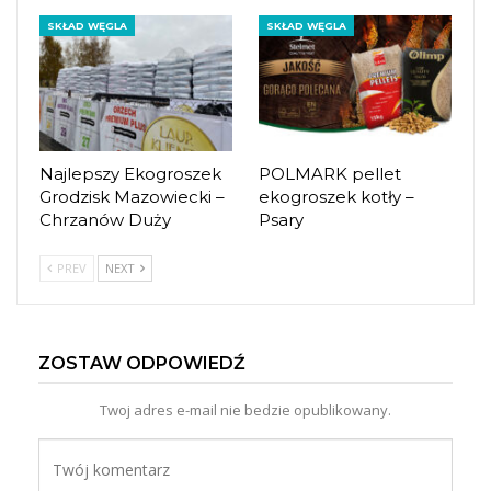
SKŁAD WĘGLA
SKŁAD WĘGLA
Najlepszy Ekogroszek
POLMARK pellet
Grodzisk Mazowiecki –
ekogroszek kotły –
Chrzanów Duży
Psary
PREV
NEXT
ZOSTAW ODPOWIEDŹ
Twoj adres e-mail nie bedzie opublikowany.