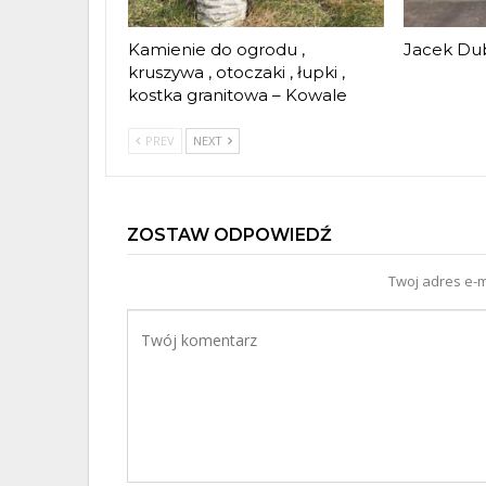
Kamienie do ogrodu ,
Jacek Dub
kruszywa , otoczaki , łupki ,
kostka granitowa – Kowale
PREV
NEXT
ZOSTAW ODPOWIEDŹ
Twoj adres e-m