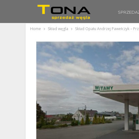
SPRZEDA
Home
Skład węgla
Skład Opału Andrzej Pawełczyk – Pr