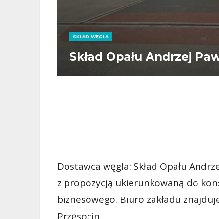
SKŁAD WĘGLA
Skład Opału Andrzej Paw
Dostawca węgla: Skład Opału Andrze
z propozycją ukierunkowaną do kon
biznesowego. Biuro zakładu znajduj
Przęsocin.