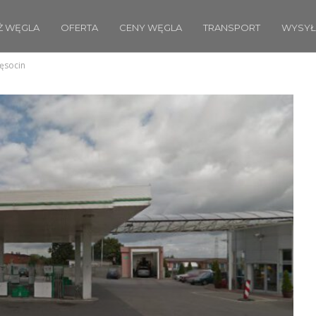
Ż WĘGLA
OFERTA
CENY WĘGLA
TRANSPORT
WYSYŁ
zęsocin