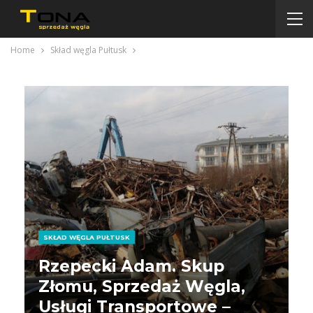
Home
Skład węgla Pułtusk
SKŁAD WĘGLA PUŁTUSK
Rzepecki Adam. Skup
Złomu, Sprzedaż Węgla,
Usługi Transportowe –