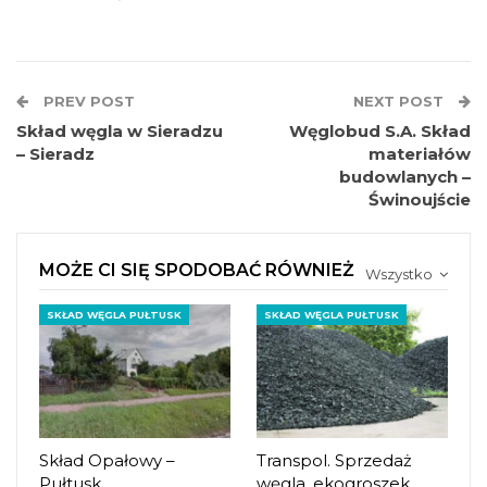
PREV POST
NEXT POST
Skład węgla w Sieradzu
Węglobud S.A. Skład
– Sieradz
materiałów
budowlanych –
Świnoujście
MOŻE CI SIĘ SPODOBAĆ RÓWNIEŻ
Wszystko
SKŁAD WĘGLA PUŁTUSK
SKŁAD WĘGLA PUŁTUSK
Skład Opałowy –
Transpol. Sprzedaż
Pułtusk
węgla, ekogroszek,