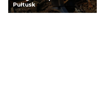
Pułtusk