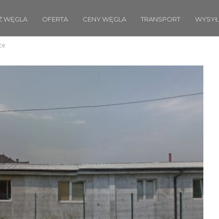
Ż WĘGLA
OFERTA
CENY WĘGLA
TRANSPORT
WYSYŁ
ce