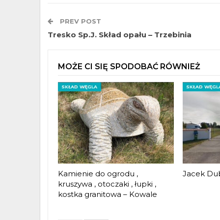
PREV POST
Tresko Sp.J. Skład opału – Trzebinia
MOŻE CI SIĘ SPODOBAĆ RÓWNIEŻ
SKŁAD WĘGLA
SKŁAD WĘGL
Kamienie do ogrodu ,
Jacek Dub
kruszywa , otoczaki , łupki ,
kostka granitowa – Kowale