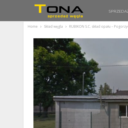
SPRZEDA
Home
Skład węgla
RUBIKON S.C. skład opału – Pogorzy