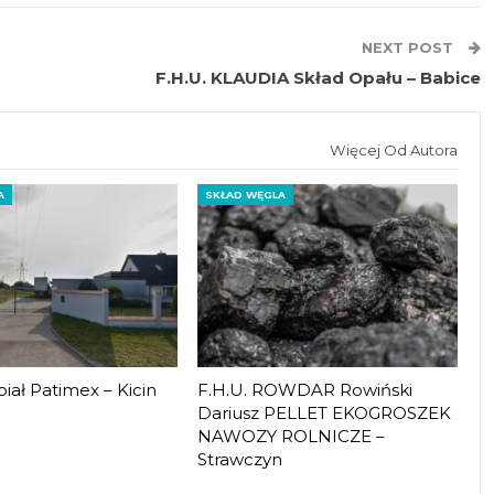
NEXT POST
F.H.U. KLAUDIA Skład Opału – Babice
Więcej Od Autora
A
SKŁAD WĘGLA
iał Patimex – Kicin
F.H.U. ROWDAR Rowiński
Dariusz PELLET EKOGROSZEK
NAWOZY ROLNICZE –
Strawczyn