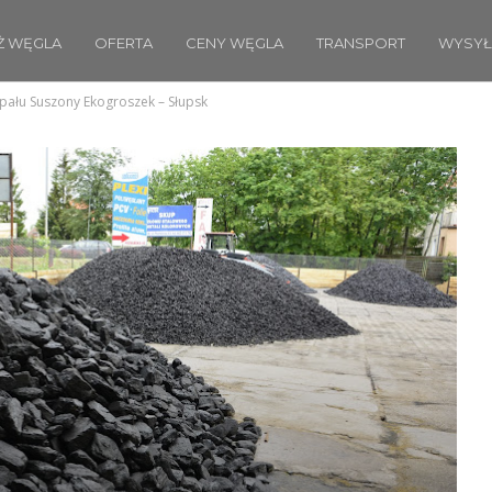
Ż WĘGLA
OFERTA
CENY WĘGLA
TRANSPORT
WYSYŁ
pału Suszony Ekogroszek – Słupsk