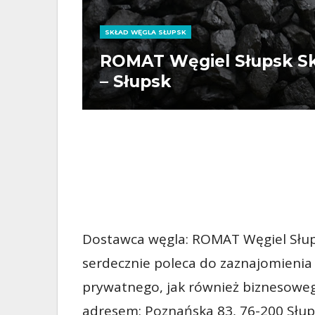
SKŁAD WĘGLA SŁUPSK
ROMAT Węgiel Słupsk Sk
– Słupsk
Dostawca węgla: ROMAT Węgiel Słup
serdecznie poleca do zaznajomienia
prywatnego, jak również biznesowego
adresem: Poznańska 83, 76-200 Słup