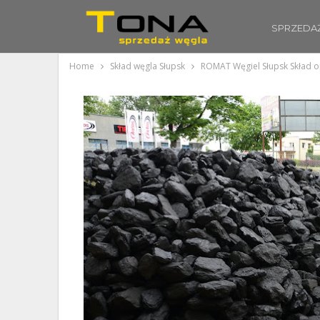
SPRZEDA
Home
Skład węgla Słupsk
ROMAT Węgiel Słupsk Skład o