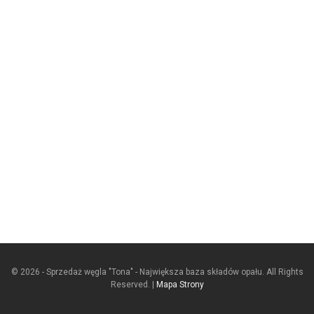
© 2026 - Sprzedaż węgla "Tona" - Największa baza składów opału. All Rights
Reserved. |
Mapa Strony