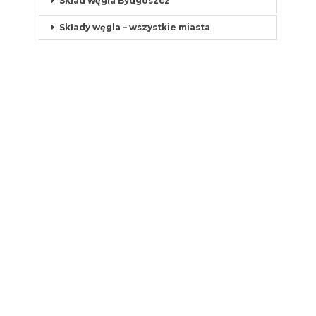
Skład węgla Bydgoszcz
Składy węgla – wszystkie miasta