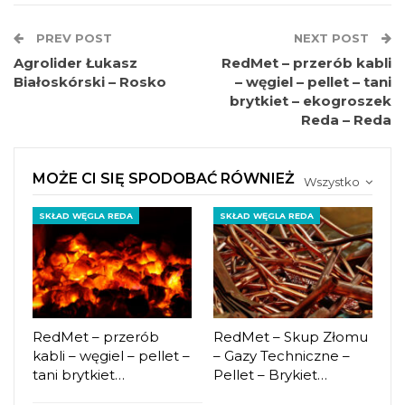
PREV POST
NEXT POST
Agrolider Łukasz
RedMet – przerób kabli
Białoskórski – Rosko
– węgiel – pellet – tani
brytkiet – ekogroszek
Reda – Reda
MOŻE CI SIĘ SPODOBAĆ RÓWNIEŻ
Wszystko
SKŁAD WĘGLA REDA
SKŁAD WĘGLA REDA
RedMet – przerób
RedMet – Skup Złomu
kabli – węgiel – pellet –
– Gazy Techniczne –
tani brytkiet…
Pellet – Brykiet…