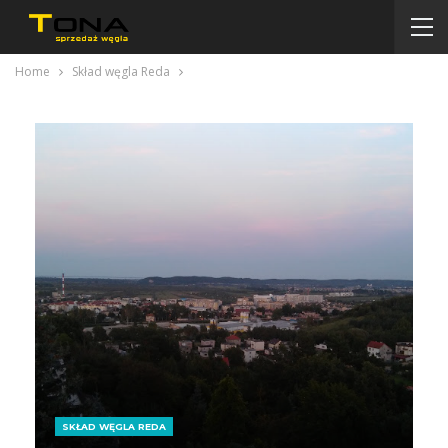
Home
Skład węgla Reda
SKŁAD WĘGLA REDA