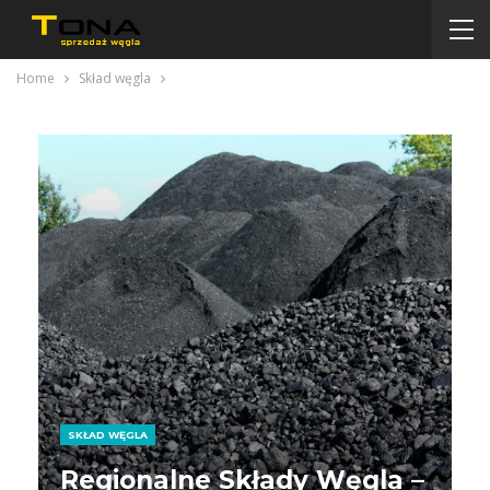
Home
Skład węgla
SKŁAD WĘGLA
Regionalne Składy Węgla –