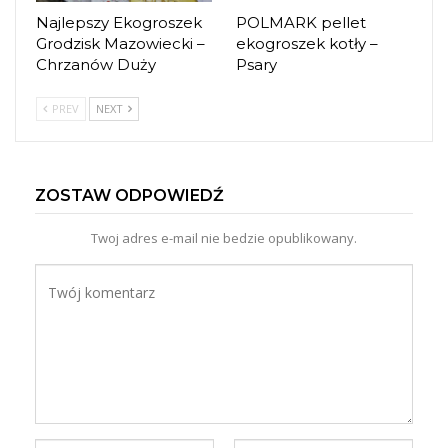
Najlepszy Ekogroszek
POLMARK pellet
Grodzisk Mazowiecki –
ekogroszek kotły –
Chrzanów Duży
Psary
PREV
NEXT
ZOSTAW ODPOWIEDŹ
Twoj adres e-mail nie bedzie opublikowany.