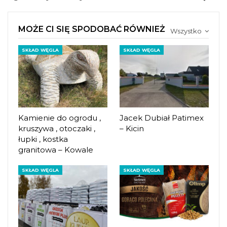
MOŻE CI SIĘ SPODOBAĆ RÓWNIEŻ
Wszystko
SKŁAD WĘGLA
SKŁAD WĘGLA
Kamienie do ogrodu ,
Jacek Dubiał Patimex
kruszywa , otoczaki ,
– Kicin
łupki , kostka
granitowa – Kowale
SKŁAD WĘGLA
SKŁAD WĘGLA