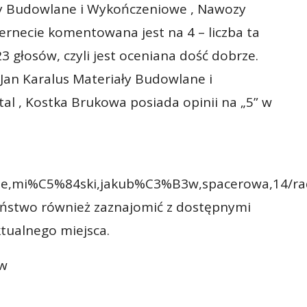
ły Budowlane i Wykończeniowe , Nawozy
ternecie komentowana jest na 4 – liczba ta
 głosów, czyli jest oceniana dość dobrze.
Jan Karalus Materiały Budowlane i
al , Kostka Brukowa posiada opinii na „5” w
kie,mi%C5%84ski,jakub%C3%B3w,spacerowa,14/ra
ństwo również zaznajomić z dostępnymi
tualnego miejsca.
ów