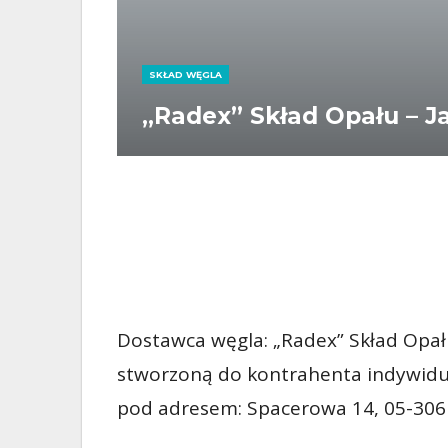
SKŁAD WĘGLA
„Radex” Skład Opału – 
Dostawca węgla: „Radex” Skład Opału
stworzoną do kontrahenta indywidua
pod adresem: Spacerowa 14, 05-306