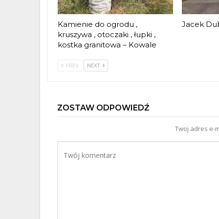
Kamienie do ogrodu ,
Jacek Dub
kruszywa , otoczaki , łupki ,
kostka granitowa – Kowale
PREV
NEXT
ZOSTAW ODPOWIEDŹ
Twoj adres e-m