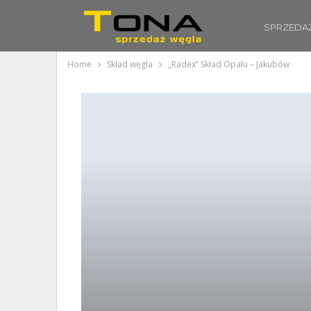
SPRZEDA
Home
Skład węgla
„Radex” Skład Opału – Jakubów