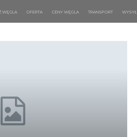
Ż WĘGLA
OFERTA
CENY WĘGLA
TRANSPORT
WYSYŁ