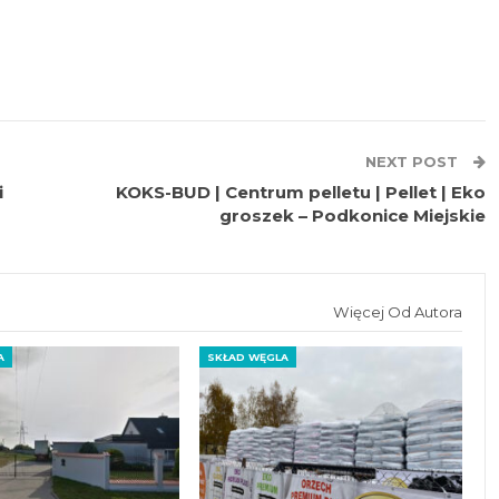
NEXT POST
i
KOKS-BUD | Centrum pelletu | Pellet | Eko
groszek – Podkonice Miejskie
Więcej Od Autora
A
SKŁAD WĘGLA