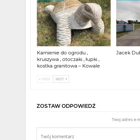
Kamienie do ogrodu ,
Jacek Dub
kruszywa , otoczaki , łupki ,
kostka granitowa – Kowale
PREV
NEXT
ZOSTAW ODPOWIEDŹ
Twoj adres e-m