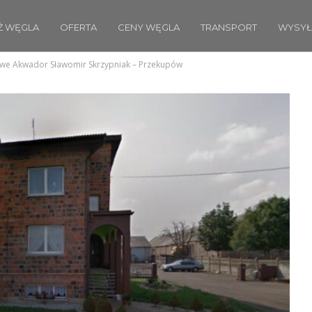
Ż WĘGLA
OFERTA
CENY WĘGLA
TRANSPORT
WYSYŁ
we Akwador Sławomir Skrzypniak – Przekupów