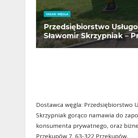
SKŁAD WĘGLA
Przedsiębiorstwo Usłu
Sławomir Skrzypniak – 
Dostawca węgla: Przedsiębiorstwo
Skrzypniak gorąco namawia do zapo
konsumenta prywatnego, oraz biznes
Przekupów 7, 63-322 Przekupów.