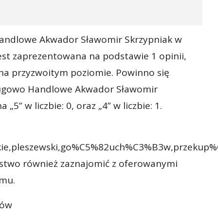
Handlowe Akwador Sławomir Skrzypniak w
 jest zaprezentowana na podstawie 1 opinii,
 na przyzwoitym poziomie. Powinno się
sługowo Handlowe Akwador Sławomir
„5” w liczbie: 0, oraz „4” w liczbie: 1.
lskie,pleszewski,go%C5%82uch%C3%B3w,przekup
ństwo również zaznajomić z oferowanymi
omu.
pów