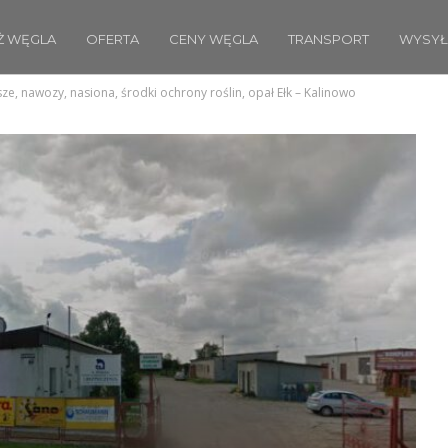
Ż WĘGLA
OFERTA
CENY WĘGLA
TRANSPORT
WYSYŁ
e, nawozy, nasiona, środki ochrony roślin, opał Ełk – Kalinowo