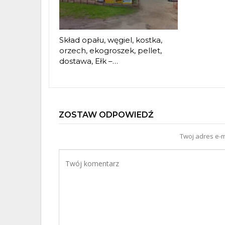
Skład opału, węgiel, kostka,
orzech, ekogroszek, pellet,
dostawa, Ełk –…
ZOSTAW ODPOWIEDŹ
Twoj adres e-m