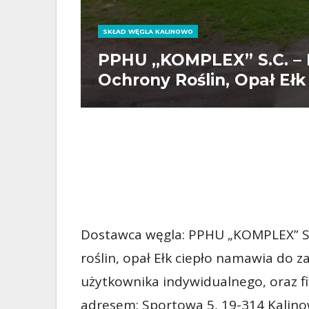
SKŁAD WĘGLA KALINOWO
PPHU „KOMPLEX” S.C. – P
Ochrony Roślin, Opał Ełk
Dostawca węgla: PPHU „KOMPLEX” S.C
roślin, opał Ełk ciepło namawia do 
użytkownika indywidualnego, oraz fi
adresem: Sportowa 5, 19-314 Kalino