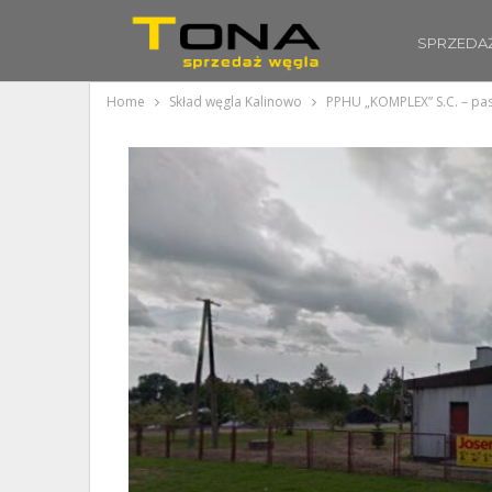
SPRZEDA
Home
Skład węgla Kalinowo
PPHU „KOMPLEX” S.C. – pasz