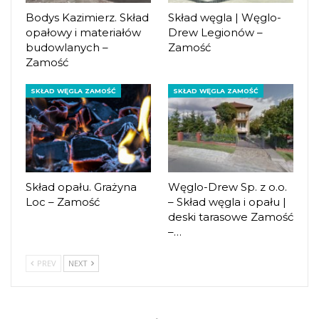
Bodys Kazimierz. Skład
Skład węgla | Węglo-
opałowy i materiałów
Drew Legionów –
budowlanych –
Zamość
Zamość
SKŁAD WĘGLA ZAMOŚĆ
SKŁAD WĘGLA ZAMOŚĆ
Skład opału. Grażyna
Węglo-Drew Sp. z o.o.
Loc – Zamość
– Skład węgla i opału |
deski tarasowe Zamość
–…
PREV
NEXT