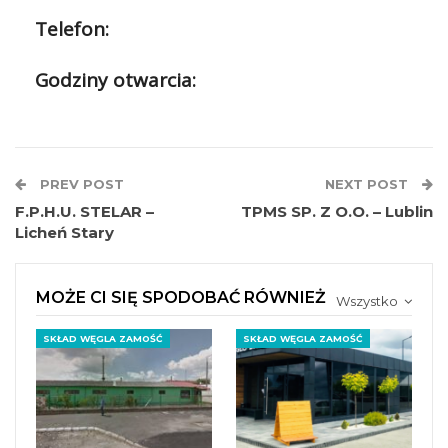
Telefon:
Godziny otwarcia:
PREV POST
NEXT POST
F.P.H.U. STELAR –
TPMS SP. Z O.O. – Lublin
Licheń Stary
MOŻE CI SIĘ SPODOBAĆ RÓWNIEŻ
Wszystko
SKŁAD WĘGLA ZAMOŚĆ
SKŁAD WĘGLA ZAMOŚĆ