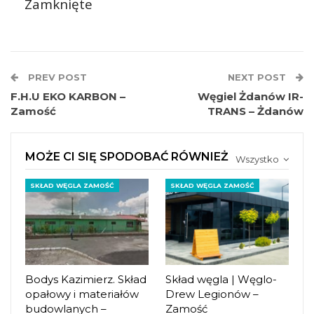
Zamknięte
PREV POST
NEXT POST
F.H.U EKO KARBON –
Węgiel Żdanów IR-
Zamość
TRANS – Żdanów
MOŻE CI SIĘ SPODOBAĆ RÓWNIEŻ
Wszystko
SKŁAD WĘGLA ZAMOŚĆ
SKŁAD WĘGLA ZAMOŚĆ
Bodys Kazimierz. Skład
Skład węgla | Węglo-
opałowy i materiałów
Drew Legionów –
budowlanych –
Zamość