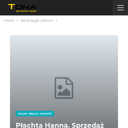
Home
Skład węgla Zamość
SKŁAD WĘGLA ZAMOŚĆ
Płachta Hanna. Sprzedaż