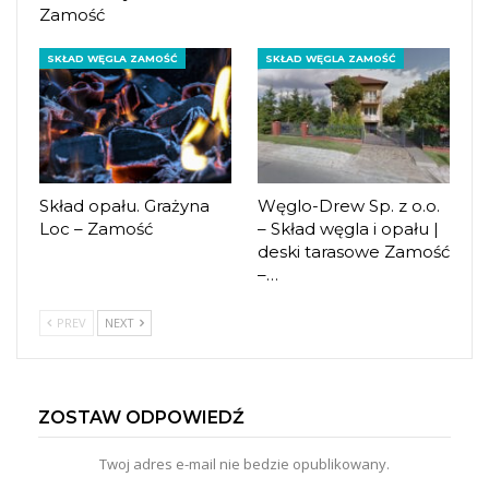
Zamość
SKŁAD WĘGLA ZAMOŚĆ
SKŁAD WĘGLA ZAMOŚĆ
Skład opału. Grażyna
Węglo-Drew Sp. z o.o.
Loc – Zamość
– Skład węgla i opału |
deski tarasowe Zamość
–…
PREV
NEXT
ZOSTAW ODPOWIEDŹ
Twoj adres e-mail nie bedzie opublikowany.