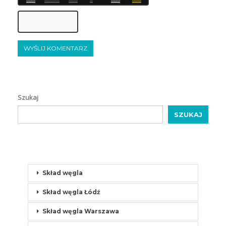
8
6
7
8
7
0
0
0
0
0
0
6
7
6
8
7
6
0
0
0
0
0
0
0
0
0
0
8
8
7
6
6
8
0
0
0
0
0
0
6
6
7
8
6
6
6
8
0
0
6
6
6
7
8
8
8
6
6
8
6
6
0
0
0
0
0
0
7
7
7
6
7
8
6
7
0
0
0
0
0
0
7
6
7
6
6
Szukaj
SZUKAJ
Skład węgla
Skład węgla Łódź
Skład węgla Warszawa