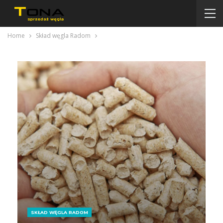
Home
Skład węgla Radom
SKŁAD WĘGLA RADOM