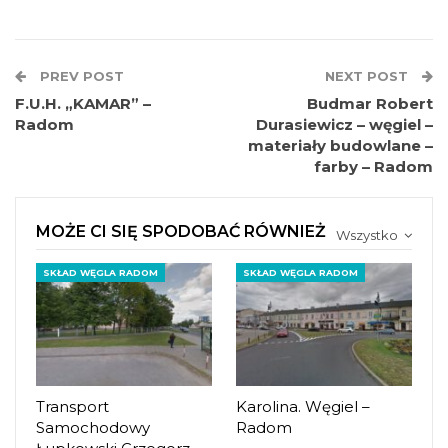
PREV POST
NEXT POST
F.U.H. „KAMAR” –
Budmar Robert
Radom
Durasiewicz – węgiel –
materiały budowlane –
farby – Radom
MOŻE CI SIĘ SPODOBAĆ RÓWNIEŻ
Wszystko
SKŁAD WĘGLA RADOM
SKŁAD WĘGLA RADOM
Transport
Karolina. Węgiel –
Samochodowy
Radom