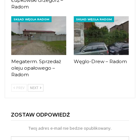
Łupkowski Grzegorz –
Radom
SKŁAD WĘGLA RADOM
SKŁAD WĘGLA RADOM
Megaterm. Sprzedaż
Węglo-Drew – Radom
oleju opałowego –
Radom
PREV
NEXT
ZOSTAW ODPOWIEDŹ
Twoj adres e-mail nie bedzie opublikowany.