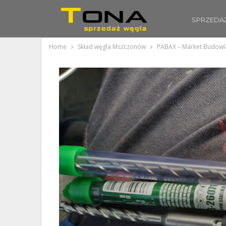
SPRZEDA
Home
Skład węgla Mszczonów
PABAX – Market Budow