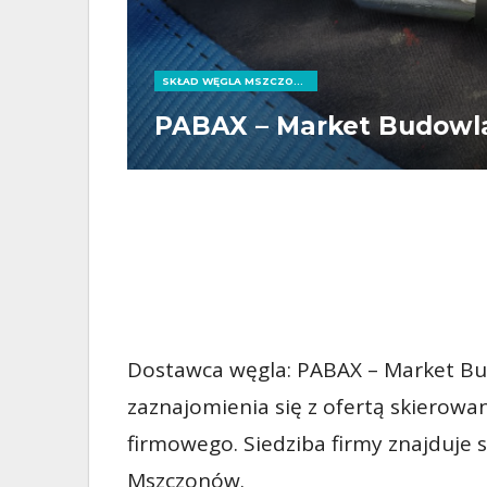
SKŁAD WĘGLA MSZCZONÓW
PABAX – Market Budowl
Dostawca węgla: PABAX – Market B
zaznajomienia się z ofertą skierowa
firmowego. Siedziba firmy znajduje 
Mszczonów.