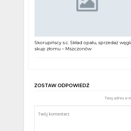
Skorupińscy s.c. Skład opału, sprzedaż węgl
skup złomu – Mszczonów
ZOSTAW ODPOWIEDŹ
Twoj adres e-m