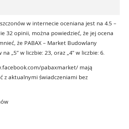
czonów w internecie oceniana jest na 4.5 –
e 32 opinii, można powiedzieć, że jej ocena
omnieć, że PABAX – Market Budowlany
 „5” w liczbie: 23, oraz „4” w liczbie: 6.
ww.facebook.com/pabaxmarket/ mają
ić z aktualnymi świadczeniami bez
nów