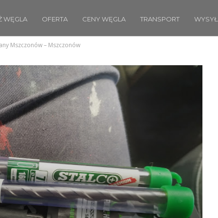
Ż WĘGLA
OFERTA
CENY WĘGLA
TRANSPORT
WYSYŁ
lany Mszczonów – Mszczonów