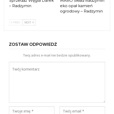
Sprzedaż Węgla Darek
MARO Skład Radzymin
– Radzymin
eko opał kamień
ogrodowy – Radzymin
PREV
NEXT
ZOSTAW ODPOWIEDŹ
Twoj adres e-mail nie bedzie opublikowany.