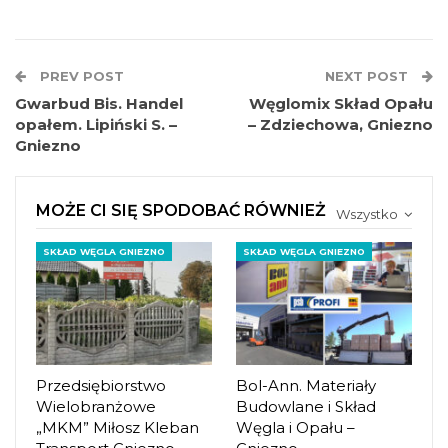
PREV POST
NEXT POST
Gwarbud Bis. Handel
Węglomix Skład Opału
opałem. Lipiński S. –
– Zdziechowa, Gniezno
Gniezno
MOŻE CI SIĘ SPODOBAĆ RÓWNIEŻ
Wszystko
SKŁAD WĘGLA GNIEZNO
SKŁAD WĘGLA GNIEZNO
Przedsiębiorstwo
Bol-Ann. Materiały
Wielobranżowe
Budowlane i Skład
„MKM” Miłosz Kleban
Węgla i Opału –