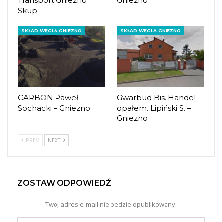
Transport Gniezno
Gniezno
Skup…
SKŁAD WĘGLA GNIEZNO
SKŁAD WĘGLA GNIEZNO
CARBON Paweł
Gwarbud Bis. Handel
Sochacki – Gniezno
opałem. Lipiński S. –
Gniezno
PREV
NEXT
ZOSTAW ODPOWIEDŹ
Twoj adres e-mail nie bedzie opublikowany.