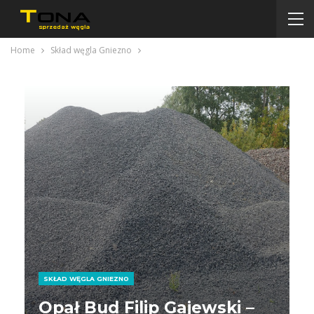
Home
Skład węgla Gniezno
SKŁAD WĘGLA GNIEZNO
Opał Bud Filip Gajewski –