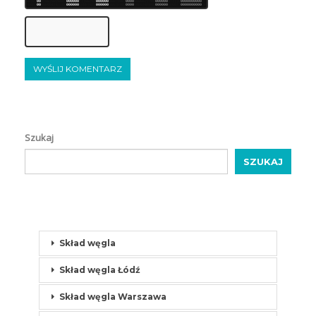
6
6
7
8
7
0
0
8
7
6
6
7
6
8
7
6
6
8
7
0
0
0
0
0
0
7
7
7
6
6
7
6
6
0
0
0
0
0
0
6
6
6
7
7
6
6
7
0
0
0
0
6
6
8
6
6
7
7
7
8
8
0
0
0
0
0
0
6
7
7
7
7
8
0
0
0
0
0
0
0
0
0
0
6
7
7
7
6
6
8
8
0
0
6
6
8
6
6
6
7
6
7
7
6
6
0
0
0
0
0
0
6
8
8
8
7
6
8
6
0
0
0
0
0
0
6
6
6
7
8
7
6
6
0
0
0
0
7
6
8
6
7
6
8
8
6
8
0
0
0
0
0
0
6
8
6
6
7
7
0
0
0
0
0
0
0
0
0
0
7
8
8
Szukaj
SZUKAJ
Skład węgla
Skład węgla Łódź
Skład węgla Warszawa