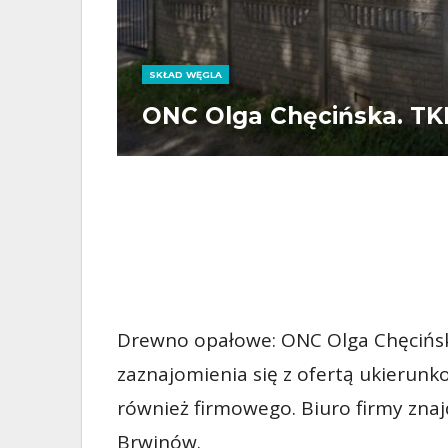
SKŁAD WĘGLA
ONC Olga Chęcińska. TK
Drewno opałowe: ONC Olga Chęcińska
zaznajomienia się z ofertą ukierun
również firmowego. Biuro firmy zna
Brwinów.