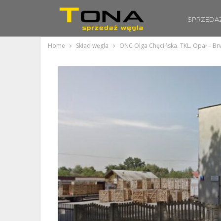
SPRZEDA
Home
Skład węgla
ONC Olga Chęcińska. TKL. Opał – B