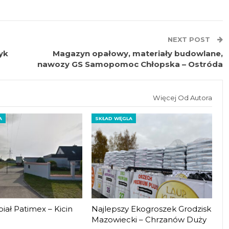
NEXT POST
yk
Magazyn opałowy, materiały budowlane,
nawozy GS Samopomoc Chłopska – Ostróda
Więcej Od Autora
A
SKŁAD WĘGLA
iał Patimex – Kicin
Najlepszy Ekogroszek Grodzisk
Mazowiecki – Chrzanów Duży