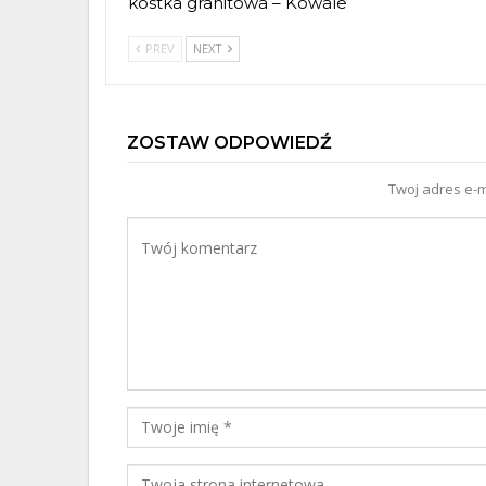
kostka granitowa – Kowale
PREV
NEXT
ZOSTAW ODPOWIEDŹ
Twoj adres e-m