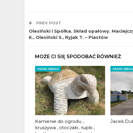
PREV POST
Olesiński i Spółka. Skład opałowy. Maciejcz
K., Olesiński S., Ryjak T. – Piastów
MOŻE CI SIĘ SPODOBAĆ RÓWNIEŻ
SKŁAD WĘGLA
SKŁAD WĘGL
Kamienie do ogrodu ,
Jacek Dub
kruszywa , otoczaki , łupki ,