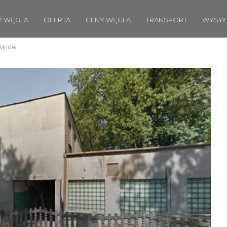
Ż WĘGLA
OFERTA
CENY WĘGLA
TRANSPORT
WYSYŁ
rwinów