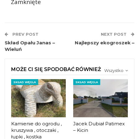
Zamknięte
PREV POST
NEXT POST
Skład Opału Janas –
Najlepszy ekogroszek –
Wieluń
MOŻE CI SIĘ SPODOBAĆ RÓWNIEŻ
Wszystko
SKŁAD WĘGLA
SKŁAD WĘGLA
Kamienie do ogrodu ,
Jacek Dubiał Patimex
kruszywa , otoczaki ,
– Kicin
łupki , kostka