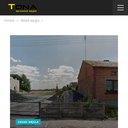
Home
Skład węgla
SKŁAD WĘGLA