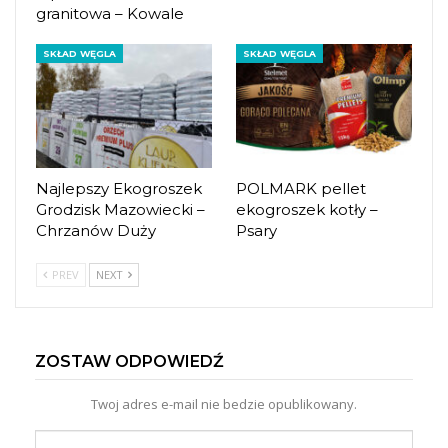
granitowa – Kowale
SKŁAD WĘGLA
SKŁAD WĘGLA
Najlepszy Ekogroszek
POLMARK pellet
Grodzisk Mazowiecki –
ekogroszek kotły –
Chrzanów Duży
Psary
PREV
NEXT
ZOSTAW ODPOWIEDŹ
Twoj adres e-mail nie bedzie opublikowany.