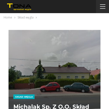
Home
Skład węgla
SKŁAD WĘGLA
Michalak Sp. Z O.o. Skład