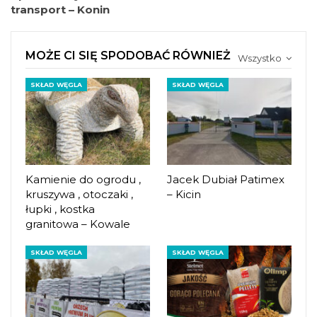
transport – Konin
MOŻE CI SIĘ SPODOBAĆ RÓWNIEŻ
Wszystko
SKŁAD WĘGLA
SKŁAD WĘGLA
Kamienie do ogrodu ,
Jacek Dubiał Patimex
kruszywa , otoczaki ,
– Kicin
łupki , kostka
granitowa – Kowale
SKŁAD WĘGLA
SKŁAD WĘGLA