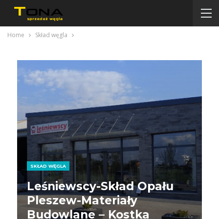
Home
Skład węgla
SKŁAD WĘGLA
Leśniewscy-Skład Opału
Pleszew-Materiały
Budowlane – Kostka