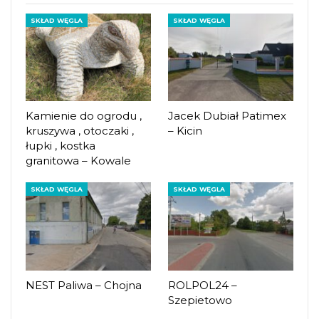
SKŁAD WĘGLA
SKŁAD WĘGLA
Kamienie do ogrodu ,
Jacek Dubiał Patimex
kruszywa , otoczaki ,
– Kicin
łupki , kostka
granitowa – Kowale
SKŁAD WĘGLA
SKŁAD WĘGLA
NEST Paliwa – Chojna
ROLPOL24 –
Szepietowo