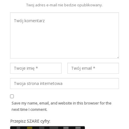
Twoj adres e-mail nie bedzie opublikowany.
Save my name, email, and website in this browser for the
next time I comment.
Przepisz SZARE cyfry:
7
7
8
6
7
6
8
0
0
0
0
8
8
6
8
7
8
8
7
0
0
0
0
0
0
7
6
7
7
8
8
8
6
0
0
0
0
0
0
7
8
7
6
7
7
0
0
0
0
0
0
0
0
0
0
8
8
6
6
7
7
0
0
0
0
0
0
6
6
8
8
8
6
6
7
0
0
0
0
0
0
7
6
6
6
8
8
6
8
8
8
6
7
0
0
0
0
8
7
7
8
6
8
7
6
0
0
0
0
0
0
6
6
6
7
7
7
6
8
0
0
0
0
0
0
7
6
8
8
7
7
0
0
0
0
0
0
0
0
0
0
8
6
8
6
7
8
0
0
0
0
0
0
6
8
7
8
8
6
6
6
0
0
0
0
0
0
6
8
7
8
7