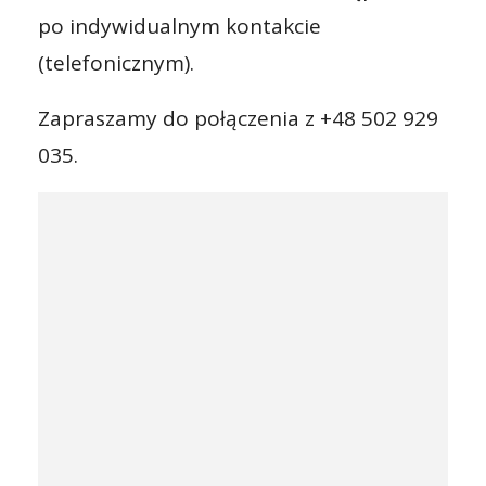
po indywidualnym kontakcie
(telefonicznym).
Zapraszamy do połączenia z +48 502 929
035.