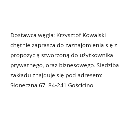
Dostawca węgla: Krzysztof Kowalski
chętnie zaprasza do zaznajomienia się z
propozycją stworzoną do użytkownika
prywatnego, oraz biznesowego. Siedziba
zakładu znajduje się pod adresem:
Słoneczna 67, 84-241 Gościcino.